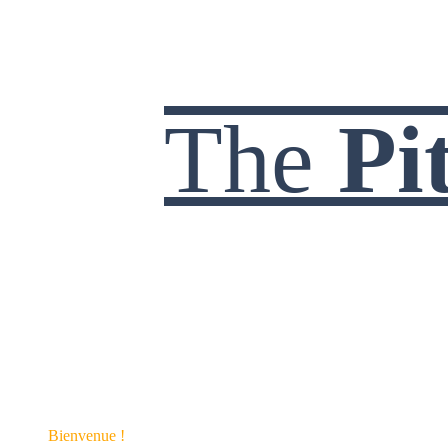
The
Pi
Bienvenue !